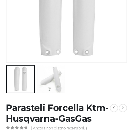
Parasteli Forcella Ktm-
Husqvarna-GasGas
( Ancora non ci sono recensioni. )
0
Di 5