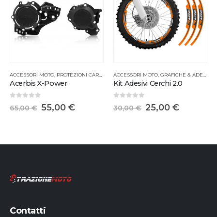
ACCESSORI MOTO
,
PROTEZIONI CARTER
,
PROTEZIONI PARTI MOTO
ACCESSORI MOTO
,
GRAFICHE & ADESIVI
,
Acerbis X-Power
Kit Adesivi Cerchi 2.0
0
Su 5
0
Su 5
55,00
€
25,00
€
65,00
€
30,00
€
Contatti