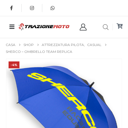
CASA
SHOP
ATTREZZATURA PILOTA
,
CASUAL
SHERCO – OMBRELLO TEAM REPLICA
-4%