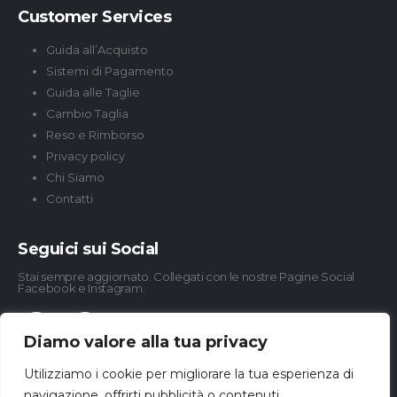
Customer Services
Guida all’Acquisto
Sistemi di Pagamento
Guida alle Taglie
Cambio Taglia
Reso e Rimborso
Privacy policy
Chi Siamo
Contatti
Seguici sui Social
Stai sempre aggiornato. Collegati con le nostre Pagine Social
Facebook e Instagram.
Diamo valore alla tua privacy
Utilizziamo i cookie per migliorare la tua esperienza di
navigazione, offrirti pubblicità o contenuti