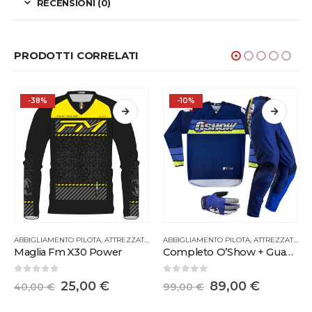
RECENSIONI (0)
PRODOTTI CORRELATI
-38%
-10%
ABBIGLIAMENTO PILOTA
,
ATTREZZATURA PILOTA
ABBIGLIAMENTO PILOTA
,
ATTREZZATURA PILOTA
Maglia Fm X30 Power
Completo O’Show + Guanti
0
Su 5
0
Su 5
25,00
€
89,00
€
40,00
€
99,00
€