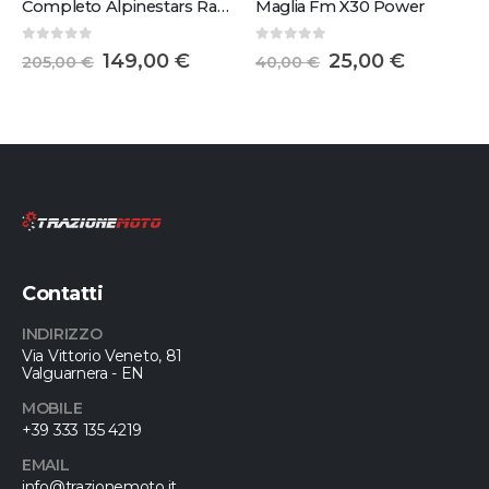
Completo Alpinestars Racer Veil
Maglia Fm X30 Power
0
Su 5
0
Su 5
149,00
€
25,00
€
205,00
€
40,00
€
Contatti
INDIRIZZO
Via Vittorio Veneto, 81
Valguarnera - EN
MOBILE
+39 333 135 4219
EMAIL
info@trazionemoto.it