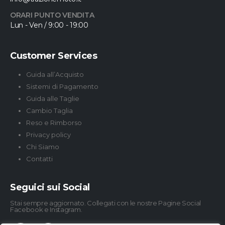
ORARI PUNTO VENDITA
Lun - Ven / 9:00 - 19:00
Customer Services
Guida all’Acquisto
Sistemi di Pagamento
Guida alle Taglie
Cambio Taglia
Reso e Rimborso
Privacy policy
Chi Siamo
Contatti
Seguici sui Social
Stai sempre aggiornato. Collegati con le nostre Pagine Social
Facebook e Instagram.