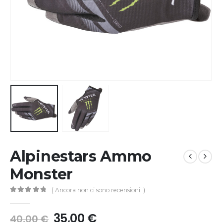
Alpinestars Ammo
Monster
( Ancora non ci sono recensioni. )
0
Di 5
35,00
€
40,00
€