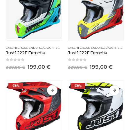
CASCHI CROSS-ENDURO
,
CASCHI E MASCHERINE
CASCHI CROSS-ENDURO
,
CASCHI E MASCHERINE
Just1 J22F Frenetik
Just1 J22F Frenetik
0
Su 5
0
Su 5
199,00
€
199,00
€
320,00
€
320,00
€
-38%
-38%