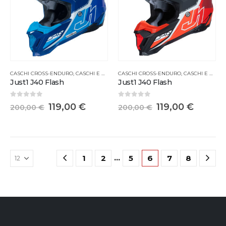
CASCHI CROSS-ENDURO
,
CASCHI E MASCHERINE
CASCHI CROSS-ENDURO
,
CASCHI E MASCHERINE
Just1 J40 Flash
Just1 J40 Flash
0
Su 5
0
Su 5
119,00
€
119,00
€
200,00
€
200,00
€
…
1
2
5
6
7
8