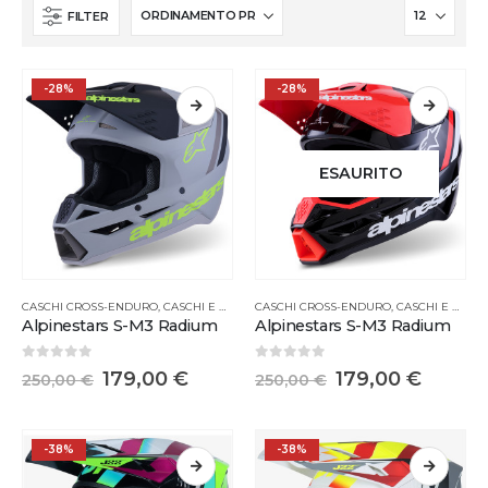
FILTER
-28%
-28%
ESAURITO
CASCHI CROSS-ENDURO
,
CASCHI E MASCHERINE
CASCHI CROSS-ENDURO
,
CASCHI E MASCHERINE
Alpinestars S-M3 Radium
Alpinestars S-M3 Radium
0
Su 5
0
Su 5
179,00
€
179,00
€
250,00
€
250,00
€
-38%
-38%