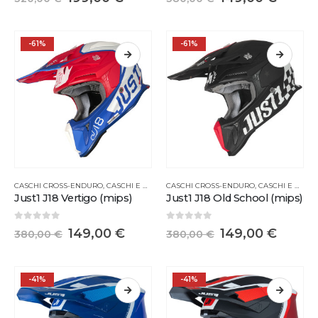
-61%
-61%
CASCHI CROSS-ENDURO
,
CASCHI E MASCHERINE
CASCHI CROSS-ENDURO
,
CASCHI E MASCHERINE
Just1 J18 Vertigo (mips)
Just1 J18 Old School (mips)
0
Su 5
0
Su 5
149,00
€
149,00
€
380,00
€
380,00
€
-41%
-41%